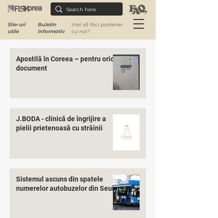
Site-uri
Buletin
Vrei să faci partener
utile
informativ
cu noi?
Apostilă în Coreea ~ pentru orice
document
J.BODA - clinică de îngrijire a
pielii prietenoasă cu străinii
Sistemul ascuns din spatele
numerelor autobuzelor din Seul