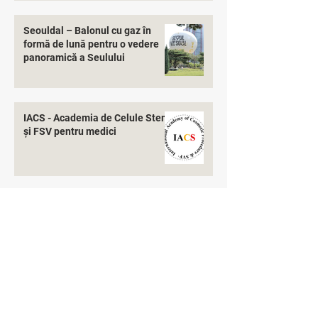
Seouldal – Balonul cu gaz în
formă de lună pentru o vedere
panoramică a Seulului
IACS - Academia de Celule Stem
și FSV pentru medici
Solicitați mai multe informații
Despre noi
Lucreaza cu noi
a lua
legatur
a