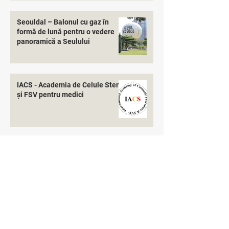
Seouldal – Balonul cu gaz în
formă de lună pentru o vedere
panoramică a Seulului
IACS - Academia de Celule Stem
și FSV pentru medici
Solicitați mai multe informații
Despre noi
Lucreaza cu noi
a lua
legatur
a