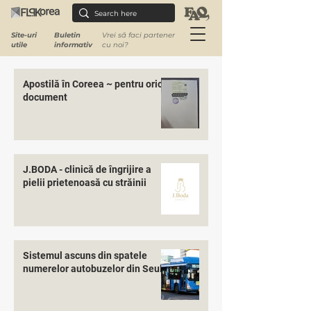
Site-uri
Buletin
Vrei să faci partener
utile
informativ
cu noi?
Apostilă în Coreea ~ pentru orice
document
J.BODA - clinică de îngrijire a
pielii prietenoasă cu străinii
Sistemul ascuns din spatele
numerelor autobuzelor din Seul