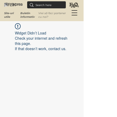
Site-uri
Buletin
Vrei să faci partener
utile
informativ
cu noi?
Widget Didn’t Load
Check your internet and refresh
this page.
If that doesn’t work, contact us.